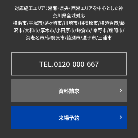
対応施工エリア：湘南・県央・西湘エリアを中心とした神
奈川県全域対応
横浜市/平塚市/茅ヶ崎市/川崎市/相模原市/横須賀市/藤
沢市/大和市/厚木市/小田原市/鎌倉市/ 秦野市/座間市/
海老名市/伊勢原市/綾瀬市/逗子市/三浦市
TEL.0120-000-667
資料請求
来場予約