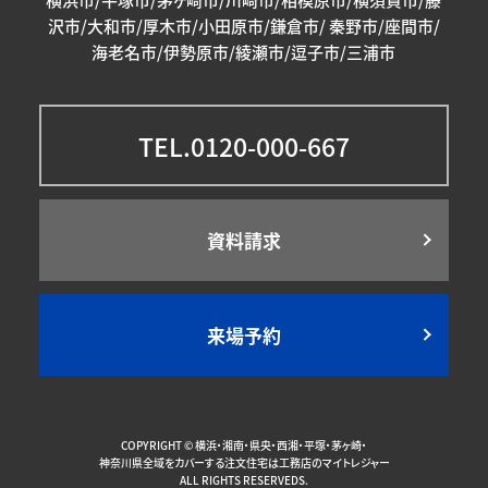
横浜市/平塚市/茅ヶ崎市/川崎市/相模原市/横須賀市/藤
沢市/大和市/厚木市/小田原市/鎌倉市/ 秦野市/座間市/
海老名市/伊勢原市/綾瀬市/逗子市/三浦市
TEL.0120-000-667
資料請求
来場予約
COPYRIGHT ©
横浜・湘南・県央・西湘・平塚・茅ヶ崎・
神奈川県全域をカバーする注文住宅は工務店のマイトレジャー
ALL RIGHTS RESERVEDS.