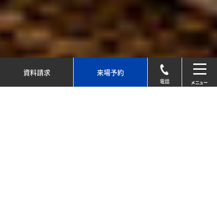
資料請求
来場予約
toggl
navig
電話
メニュー
神奈川の注文住宅は工務店のマイトレ
ジャーへ
マイトレジャーを知る
ABOUT US
あなたと家族が望む暮らしをカタチに
未来を彩る理想を叶える家づくり