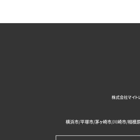
株式会社マイト
横浜市/平塚市/茅ヶ崎市/川崎市/相模原