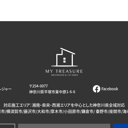
〒254-0077
レジャー
Facebook
神奈川県平塚市東中原1-6-6
対応施工エリア：湘南・県央・西湘エリアを中心とした神奈川県全域対応
市/横須賀市/藤沢市/大和市/厚木市/小田原市/鎌倉市/ 秦野市/座間市/