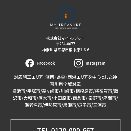
株式会社マイトレジャー
〒254-0077
神奈川県平塚市東中原1-6-6
Facebook
Instagram
対応施工エリア：湘南・県央・西湘エリアを中心とした神
奈川県全域対応
横浜市/平塚市/茅ヶ崎市/川崎市/相模原市/横須賀市/藤
沢市/大和市/厚木市/小田原市/鎌倉市/ 秦野市/座間市/
海老名市/伊勢原市/綾瀬市/逗子市/三浦市
TEL.0120-000-667