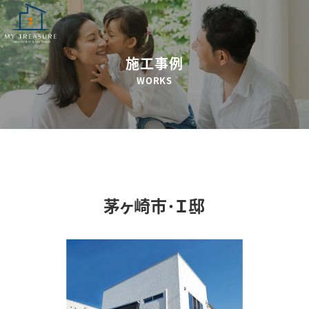
施工事例
WORKS
茅ヶ崎市･Ｉ邸