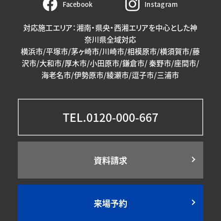
Facebook
Instagram
対応施工エリア：湘南・県央・西湘エリアを中心とした神
奈川県全域対応
横浜市/平塚市/茅ヶ崎市/川崎市/相模原市/横須賀市/藤
沢市/大和市/厚木市/小田原市/鎌倉市/ 秦野市/座間市/
海老名市/伊勢原市/綾瀬市/逗子市/三浦市
TEL.0120-000-667
資料請求
来場予約