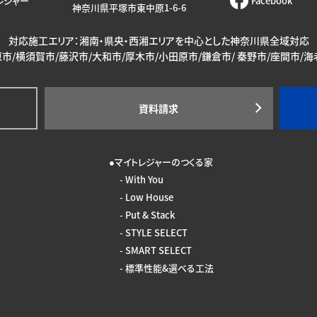
レジャー
Facebook
神奈川県平塚市東中原1-6-6
対応施工エリア：湘南・県央・西湘エリアを中心とした神奈川県全域対応
市/横須賀市/藤沢市/大和市/厚木市/小田原市/鎌倉市/ 秦野市/座間市/
資料請求
マイトレジャーのつくる家
With You
Low House
Put & Stack
STYLE SELECT
SMART SELECT
標準性能&選べる工法