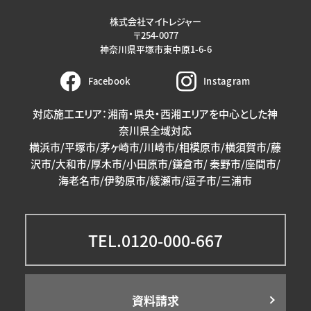
株式会社マイトレジャー
〒254-0077
神奈川県平塚市東中原1-6-6
Facebook
Instagram
対応施工エリア：湘南・県央・西湘エリアを中心とした神
奈川県全域対応
横浜市/平塚市/茅ヶ崎市/川崎市/相模原市/横須賀市/藤
沢市/大和市/厚木市/小田原市/鎌倉市/ 秦野市/座間市/
海老名市/伊勢原市/綾瀬市/逗子市/三浦市
TEL.0120-000-667
資料請求