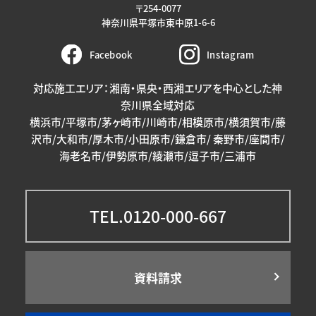
〒254-0077
神奈川県平塚市東中原1-6-6
Facebook
Instagram
対応施工エリア：湘南・県央・西湘エリアを中心とした神
奈川県全域対応
横浜市/平塚市/茅ヶ崎市/川崎市/相模原市/横須賀市/藤
沢市/大和市/厚木市/小田原市/鎌倉市/ 秦野市/座間市/
海老名市/伊勢原市/綾瀬市/逗子市/三浦市
TEL.0120-000-667
資料請求