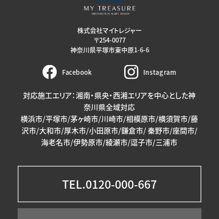
株式会社マイトレジャー
〒254-0077
神奈川県平塚市東中原1-6-6
Facebook
Instagram
対応施工エリア：湘南・県央・西湘エリアを中心とした神
奈川県全域対応
横浜市/平塚市/茅ヶ崎市/川崎市/相模原市/横須賀市/藤
沢市/大和市/厚木市/小田原市/鎌倉市/ 秦野市/座間市/
海老名市/伊勢原市/綾瀬市/逗子市/三浦市
TEL.0120-000-667