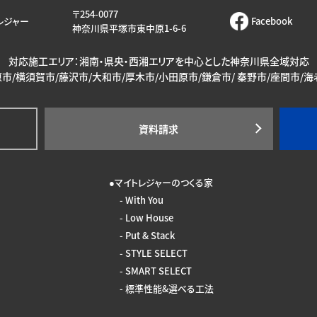
〒254-0077
レジャー
Facebook
神奈川県平塚市東中原1-6-6
対応施工エリア：湘南・県央・西湘エリアを中心とした神奈川県全域対応
市/横須賀市/藤沢市/大和市/厚木市/小田原市/鎌倉市/ 秦野市/座間市/
資料請求
マイトレジャーのつくる家
With You
Low House
Put & Stack
STYLE SELECT
SMART SELECT
標準性能&選べる工法