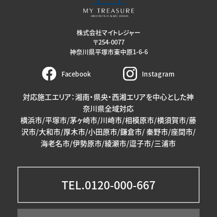
株式会社マイトレジャー
〒254-0077
神奈川県平塚市東中原1-6-6
Facebook
Instagram
対応施工エリア：湘南・県央・西湘エリアを中心とした神
奈川県全域対応
横浜市/平塚市/茅ヶ崎市/川崎市/相模原市/横須賀市/藤
沢市/大和市/厚木市/小田原市/鎌倉市/ 秦野市/座間市/
海老名市/伊勢原市/綾瀬市/逗子市/三浦市
TEL.0120-000-667