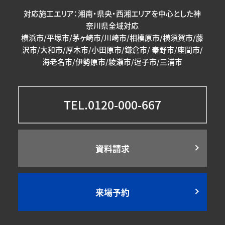
対応施工エリア：湘南・県央・西湘エリアを中心とした神
奈川県全域対応
横浜市/平塚市/茅ヶ崎市/川崎市/相模原市/横須賀市/藤
沢市/大和市/厚木市/小田原市/鎌倉市/ 秦野市/座間市/
海老名市/伊勢原市/綾瀬市/逗子市/三浦市
TEL.0120-000-667
資料請求
来場予約