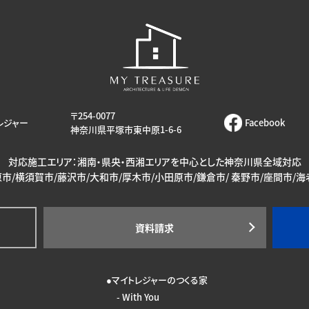
〒254-0077
レジャー
Facebook
神奈川県平塚市東中原1-6-6
対応施工エリア：湘南・県央・西湘エリアを中心とした神奈川県全域対応
市/横須賀市/藤沢市/大和市/厚木市/小田原市/鎌倉市/ 秦野市/座間市/
資料請求
マイトレジャーのつくる家
With You