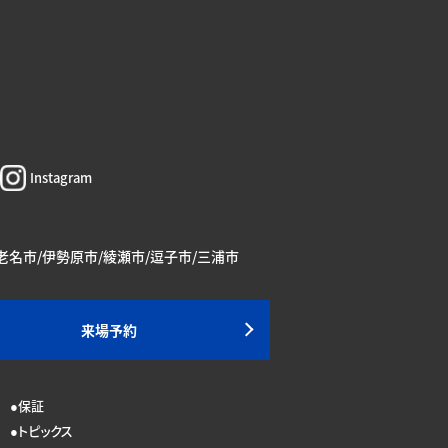
Instagram
海老名市/伊勢原市/綾瀬市/逗子市/三浦市
来場予約
保証
トピックス