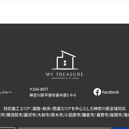
〒254-0077
レジャー
Facebook
神奈川県平塚市東中原1-6-6
対応施工エリア：湘南・県央・西湘エリアを中心とした神奈川県全域対応
市/横須賀市/藤沢市/大和市/厚木市/小田原市/鎌倉市/ 秦野市/座間市/