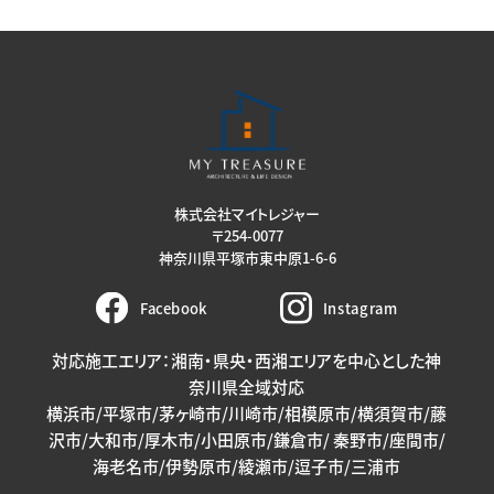
株式会社マイトレジャー
〒254-0077
神奈川県平塚市東中原1-6-6
Facebook
Instagram
対応施工エリア：湘南・県央・西湘エリアを中心とした神
奈川県全域対応
横浜市/平塚市/茅ヶ崎市/川崎市/相模原市/横須賀市/藤
沢市/大和市/厚木市/小田原市/鎌倉市/ 秦野市/座間市/
海老名市/伊勢原市/綾瀬市/逗子市/三浦市