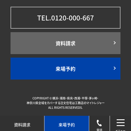
TEL.0120-000-667
資料請求
来場予約
COPYRIGHT ©
横浜・湘南・県央・西湘・平塚・茅ヶ崎・
神奈川県全域をカバーする注文住宅は工務店のマイトレジャー
ALL RIGHTS RESERVEDS.
資料請求
来場予約
toggl
navig
電話
メニュー