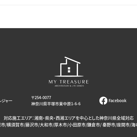
〒254-0077
レジャー
Facebook
神奈川県平塚市東中原1-6-6
対応施工エリア：湘南・県央・西湘エリアを中心とした神奈川県全域対応
市/横須賀市/藤沢市/大和市/厚木市/小田原市/鎌倉市/ 秦野市/座間市/