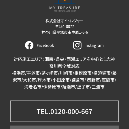
株式会社マイトレジャー
〒254-0077
神奈川県平塚市東中原1-6-6
Facebook
Instagram
対応施工エリア：湘南・県央・西湘エリアを中心とした神
奈川県全域対応
横浜市/平塚市/茅ヶ崎市/川崎市/相模原市/横須賀市/藤
沢市/大和市/厚木市/小田原市/鎌倉市/ 秦野市/座間市/
海老名市/伊勢原市/綾瀬市/逗子市/三浦市
TEL.0120-000-667