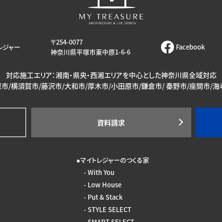
〒254-0077
レジャー
Facebook
神奈川県平塚市東中原1-6-6
対応施工エリア：湘南・県央・西湘エリアを中心とした神奈川県全域対応
市/横須賀市/藤沢市/大和市/厚木市/小田原市/鎌倉市/ 秦野市/座間市/
資料請求
マイトレジャーのつくる家
With You
Low House
Put & Stack
STYLE SELECT
SMART SELECT