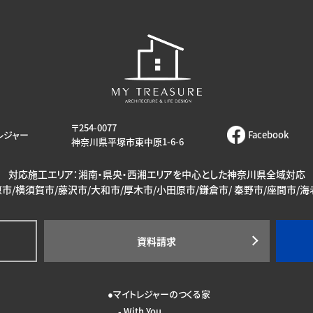
〒254-0077
レジャー
Facebook
神奈川県平塚市東中原1-6-6
対応施工エリア：湘南・県央・西湘エリアを中心とした神奈川県全域対応
市/横須賀市/藤沢市/大和市/厚木市/小田原市/鎌倉市/ 秦野市/座間市/
資料請求
マイトレジャーのつくる家
With You