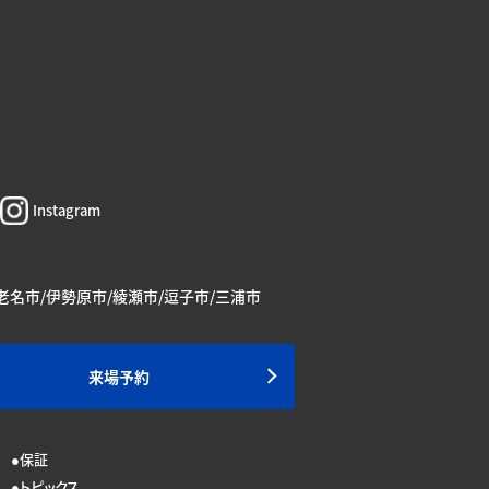
Instagram
海老名市/伊勢原市/綾瀬市/逗子市/三浦市
来場予約
保証
トピックス