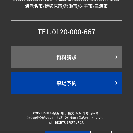
海老名市/伊勢原市/綾瀬市/逗子市/三浦市
TEL.0120-000-667
資料請求
来場予約
COPYRIGHT ©
横浜・湘南・県央・西湘・平塚・茅ヶ崎・
神奈川県全域をカバーする注文住宅は工務店のマイトレジャー
ALL RIGHTS RESERVEDS.