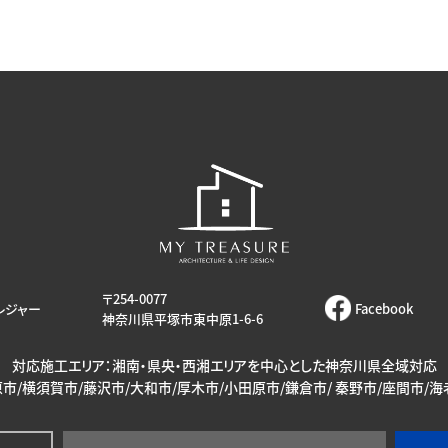
〒254-0077
レジャー
Facebook
神奈川県平塚市東中原1-6-6
対応施工エリア：湘南・県央・西湘エリアを中心とした神奈川県全域対応
市/横須賀市/藤沢市/大和市/厚木市/小田原市/鎌倉市/ 秦野市/座間市/