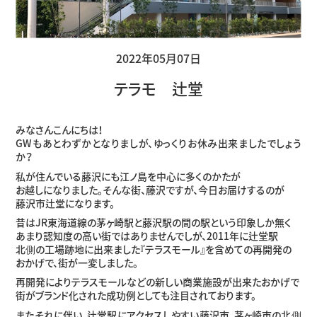
2022年05月07日
テラモ 辻堂
みなさんこんにちは！
GWもあとわずかとなりましが、ゆっくりお休み出来ましたでしょう
か？
私が住んでいる藤沢にも江ノ島を中心に多くのかたが
お越しになりました。そんな街、藤沢ですが、今日お届けするのが
藤沢市辻堂になります。
昔はJR東海道線の茅ヶ崎駅と藤沢駅の間の駅という印象しか無く
あまり認知度の高い街ではありませんでしが、2011年に辻堂駅
北側の工場跡地に出来ました『テラスモール』を含めての再開発の
おかげで、街が一変しました。
再開発によりテラスモールなどの新しい商業施設が出来たおかげで
街がブランド化された成功例としても注目されております。
またそれに伴い、辻堂駅にアクセスしやすい藤沢市、茅ヶ崎市の北側