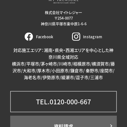
株式会社マイトレジャー
〒254-0077
神奈川県平塚市東中原1-6-6
Facebook
Instagram
対応施工エリア：湘南・県央・西湘エリアを中心とした神
奈川県全域対応
横浜市/平塚市/茅ヶ崎市/川崎市/相模原市/横須賀市/藤
沢市/大和市/厚木市/小田原市/鎌倉市/ 秦野市/座間市/
海老名市/伊勢原市/綾瀬市/逗子市/三浦市
TEL.0120-000-667
資料請求