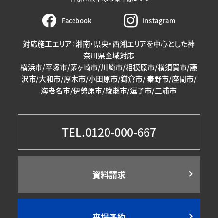
Facebook
Instagram
対応施工エリア：湘南・県央・西湘エリアを中心とした神
奈川県全域対応
横浜市/平塚市/茅ヶ崎市/川崎市/相模原市/横須賀市/藤
沢市/大和市/厚木市/小田原市/鎌倉市/ 秦野市/座間市/
海老名市/伊勢原市/綾瀬市/逗子市/三浦市
TEL.0120-000-667
資料請求
来場予約