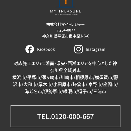
株式会社マイトレジャー
〒254-0077
神奈川県平塚市東中原1-6-6
Facebook
Instagram
対応施工エリア：湘南・県央・西湘エリアを中心とした神
奈川県全域対応
横浜市/平塚市/茅ヶ崎市/川崎市/相模原市/横須賀市/藤
沢市/大和市/厚木市/小田原市/鎌倉市/ 秦野市/座間市/
海老名市/伊勢原市/綾瀬市/逗子市/三浦市
TEL.0120-000-667