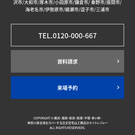
沢市/大和市/厚木市/小田原市/鎌倉市/ 秦野市/座間市/
海老名市/伊勢原市/綾瀬市/逗子市/三浦市
TEL.0120-000-667
資料請求
来場予約
COPYRIGHT ©
横浜・湘南・県央・西湘・平塚・茅ヶ崎・
神奈川県全域をカバーする注文住宅は工務店のマイトレジャー
ALL RIGHTS RESERVEDS.