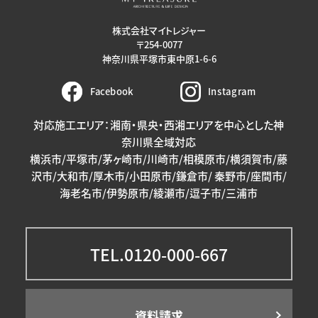
株式会社マイトレジャー
〒254-0077
神奈川県平塚市東中原1-6-6
Facebook
Instagram
対応施工エリア：湘南・県央・西湘エリアを中心とした神
奈川県全域対応
横浜市/平塚市/茅ヶ崎市/川崎市/相模原市/横須賀市/藤
沢市/大和市/厚木市/小田原市/鎌倉市/ 秦野市/座間市/
海老名市/伊勢原市/綾瀬市/逗子市/三浦市
TEL.0120-000-667
資料請求